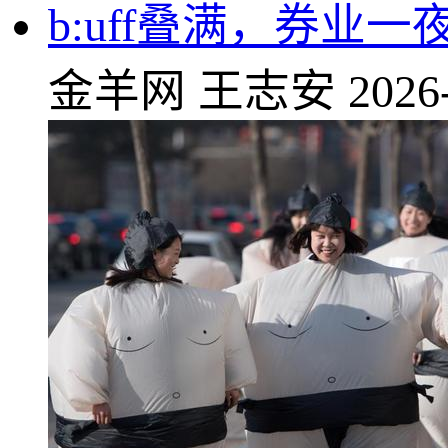
b:uff叠满，券业
金羊网
王志安
2026