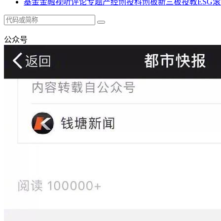
基金
金融
视听
评论
专题
产经
创投
科创板
新三板
投教
ESG
滚
公众号