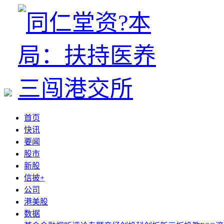
首页
快讯
要闻
股市
新股
信披+
公司
港美股
数据