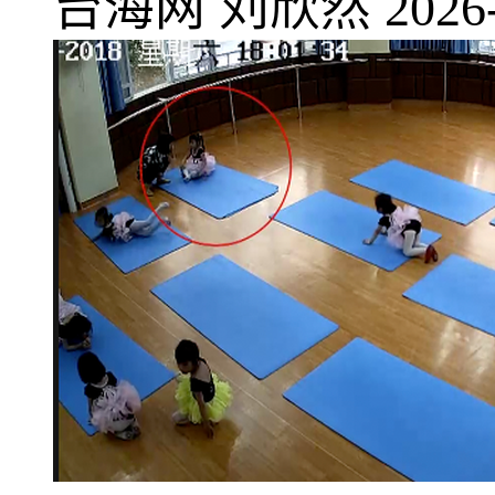
台海网
刘欣然
2026