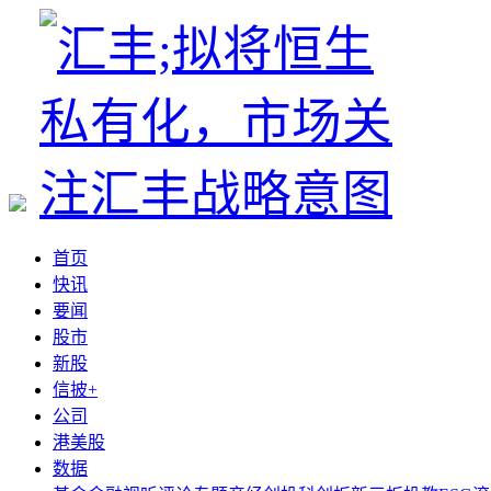
首页
快讯
要闻
股市
新股
信披+
公司
港美股
数据