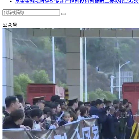
基金
金融
视听
评论
专题
产经
创投
科创板
新三板
投教
ESG
滚
公众号