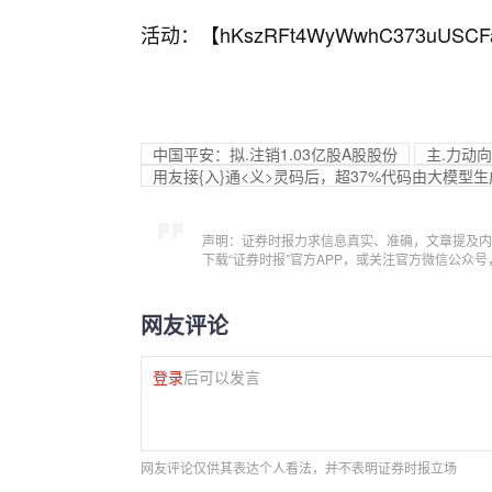
活动：【
hKszRFt4WyWwhC373uUSCF
中国平安：拟.注销1.03亿股A股股份
主.力动向
用友接{入}通<义>灵码后，超37%代码由大模型生
声明：证券时报力求信息真实、准确，文章提及内
下载“证券时报”官方APP，或关注官方微信公众
网友评论
登录
后可以发言
网友评论仅供其表达个人看法，并不表明证券时报立场