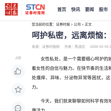
首页
快讯
要闻
股市
您当前的位置：
证券时报
>
公司
>
正文
呵护私密，远离烦恼：
来源：证券时报网
作者：陈淑庄
2026-02-09 
女性私处，是一个需要细心呵护的娇
点赞
着女性的自信与魅力。在快节奏的生活和
处瘙痒、异味、分泌物异常等困扰，这
力。
今天，我们就来聊聊如何科学有效
康活力。