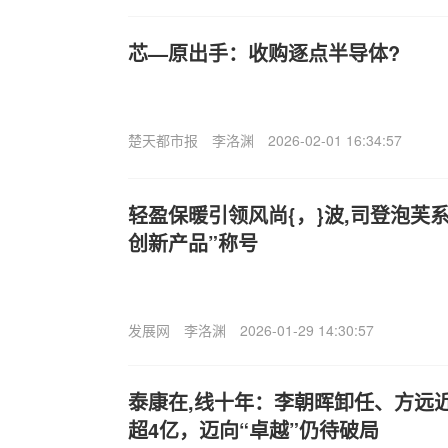
芯—原出手：收购逐点半导体?
楚天都市报
李洛渊
2026-02-01 16:34:57
轻盈保暖引领风尚{，}波,司登泡芙
创新产品”称号
发展网
李洛渊
2026-01-29 14:30:57
泰康在,线十年：李朝晖卸任、方远
超4亿，迈向“卓越”仍待破局